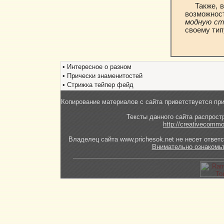
Также, 
возможнос
модную ст
своему тип
•
Интересное о разном
•
Прически знаменитостей
•
Стрижка тейпер фейд
Копирование материалов с сайта приветствуется пр
Тексты данного сайта распрос
http://creativecommo
Владелец сайта www.prichesok.net не несет ответ
Внимательно ознакомь