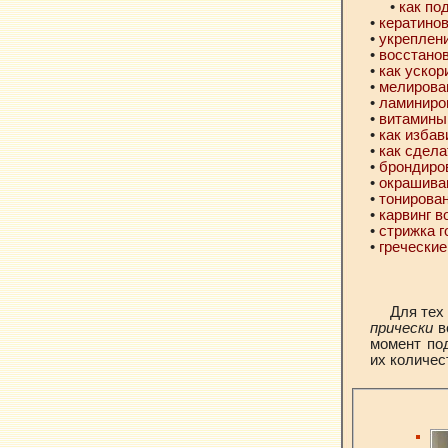
•
как по
•
кератино
•
укреплен
•
восстано
•
как ускор
•
мелирова
•
ламиниро
•
витамины
•
как избав
•
как сдела
•
брондиро
•
окрашива
•
тонирова
•
карвинг в
•
стрижка 
•
греческие
Для тех
прически
в
момент по
их количес