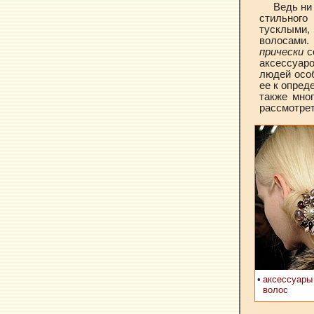
Ведь ни
стильног
тусклыми,
волосами
прически
с
аксессуар
людей осо
ее к опред
также мно
рассмотре
•
аксессуары
волос