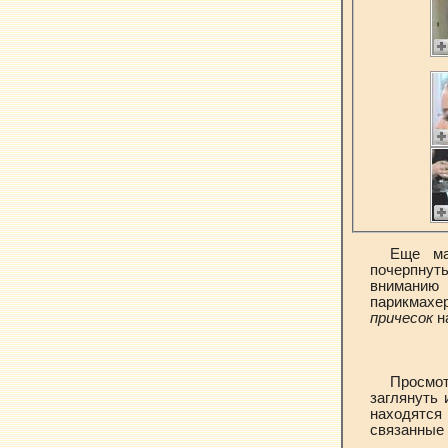
Еще ма
почерпнуть
вниманию
парикмахе
причесок
на
Просмот
заглянуть 
находятс
связанные 