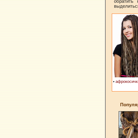
обратить
выделитьс
•
афрокосичк
Популя