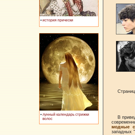
•
история прически
Страницы
•
лунный календарь стрижки
В приве
волос
современн
модные с
западных "