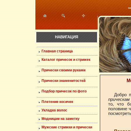
н
НАВИГАЦИЯ
Главная страница
Каталог причесок и стрижек
Прически своими руками
М
Прически знаменитостей
Подбор причесок по фото
Добро 
прическам
Плетение косичек
то, что б
половине ч
Укладка волос
посмотреть
Модницам на заметку
Мужские стрижки и прически