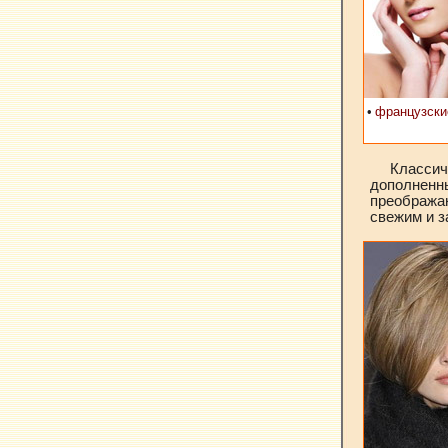
•
французски
Класси
дополненн
преобража
свежим и 