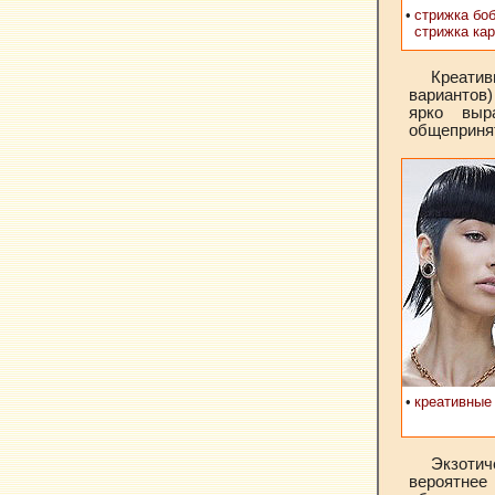
•
стрижка бо
стрижка кар
Креати
вариантов
ярко выр
общеприня
•
креативные
Экзотич
вероятнее